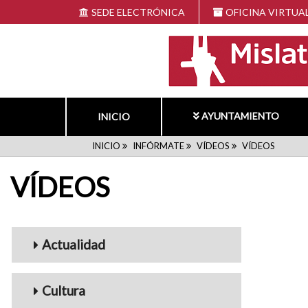
Pasar
SEDE ELECTRÓNICA
OFICINA VIRTUA
al
contenido
principal
AYUNTAMIENTO
INICIO
RUTA
INICIO
INFÓRMATE
VÍDEOS
VÍDEOS
VÍDEOS
DE
NAVEGACIÓN
Menu_Videos
Actualidad
Cultura