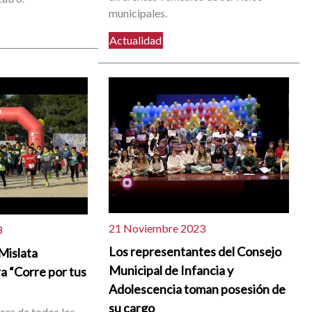
municipales.
Actualidad
21 Noviembre 2023
3
Los representantes del Consejo
Mislata
Municipal de Infancia y
ra “Corre por tus
Adolescencia toman posesión de
su cargo
res de todos los