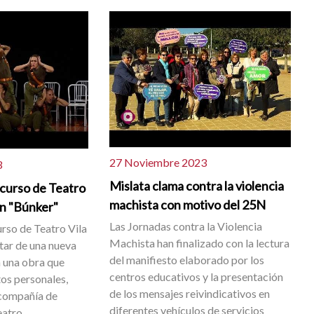
27 Noviembre 2023
3
Mislata clama contra la violencia
ncurso de Teatro
machista con motivo del 25N
on "Búnker"
Las Jornadas contra la Violencia
urso de Teatro Vila
Machista han finalizado con la lectura
utar de una nueva
del manifiesto elaborado por los
n una obra que
centros educativos y la presentación
tos personales,
de los mensajes reivindicativos en
 compañía de
diferentes vehículos de servicios
atro.