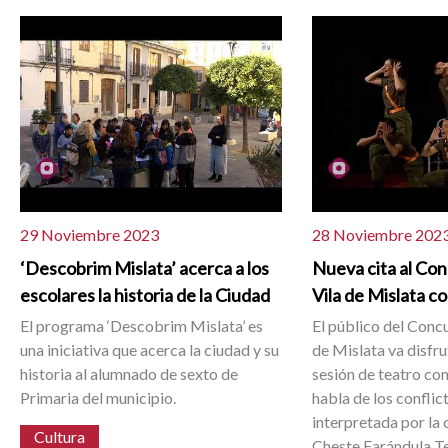
29 Noviembre 2023
28 Noviembre 202
‘Descobrim Mislata’ acerca a los
Nueva cita al Co
escolares la historia de la Ciudad
Vila de Mislata c
El programa ‘Descobrim Mislata’ es
El público del Conc
una iniciativa que acerca la ciudad y su
de Mislata va disfr
historia al alumnado de sexto de
sesión de teatro co
Primaria del municipio.
habla de los conflic
interpretada por la
Cultura
Cheste Farándula Te