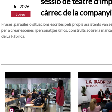
sessió de teatre d'imp
Jul 2026
càrrec de la companyi
Joves
Frases, paraules o situacions escrites pels propis assistents van s
per a crear escenes i personatges únics, construïts sobre la marxa 
de La Fàbrica.