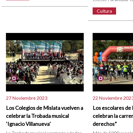
Cultura
27 Noviembre 2023
22 Noviembre 202
Los Colegios de Mislata vuelven a
Los escolares de 
celebrar la Trobada musical
celebran la carre
‘Ignacio Villanueva’
derechos”
La Trobada musical congrega a todos
Más de 5000 escola