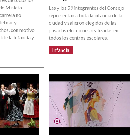
de Mislata
Las y los 59 integrantes del Consejo
 carrera no
representan a toda la infancia de la
lebrar y
ciudad y salieron elegidos de las
echos, con motivo
pasadas elecciones realizadas en
 de la Infancia y
todos los centros escolares.
Infancia