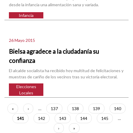
desde la infancia una alimentación sana y variada.
Infancia
26 Mayo 2015
Bielsa agradece a la ciudadanía su
confianza
El alcalde socialista ha recibido hoy multitud de felicitaciones y
muestras de cariño de los vecinos tras su victoria electoral.
Elecciones
Locales
Paginación
Primera
«
Página
‹
…
Página
137
Página
138
Página
139
Página
140
página
anterior
Página
141
Página
142
Página
143
Página
144
Página
145
…
actual
Siguiente
›
Última
»