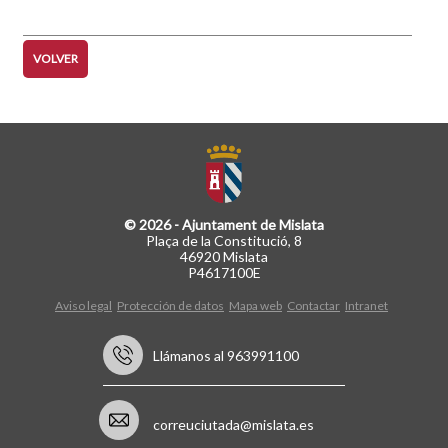
página
página
VOLVER
© 2026 - Ajuntament de Mislata
Plaça de la Constitució, 8
46920 Mislata
P4617100E
Aviso legal
Protección de datos
Mapa web
Contactar
Intranet
Llámanos al 963991100
correuciutada@mislata.es