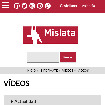
Pasar
Castellano
Valencià
al
contenido
principal
Buscar
RUTA
INICIO
INFÓRMATE
VÍDEOS
VÍDEOS
DE
VÍDEOS
NAVEGACIÓN
Menu_Videos
Actualidad