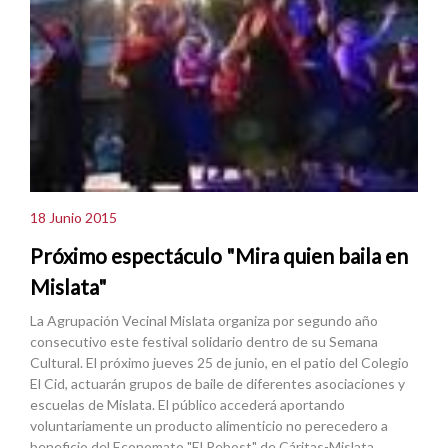
18 Junio 2015
Próximo espectáculo "Mira quien baila en
Mislata"
La Agrupación Vecinal Mislata organiza por segundo año
consecutivo este festival solidario dentro de su Semana
Cultural. El próximo jueves 25 de junio, en el patio del Colegio
El Cid, actuarán grupos de baile de diferentes asociaciones y
escuelas de Mislata. El público accederá aportando
voluntariamente un producto alimenticio no perecedero a
beneficio del Economato "El Rebost" de Cáritas-Mislata