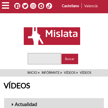
Pasar
Castellano
Valencià
al
contenido
principal
Buscar
RUTA
INICIO
INFÓRMATE
VÍDEOS
VÍDEOS
DE
VÍDEOS
NAVEGACIÓN
Menu_Videos
Actualidad