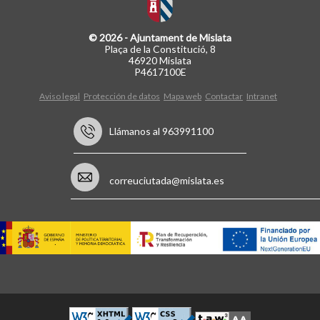
© 2026 - Ajuntament de Mislata
Plaça de la Constitució, 8
46920 Mislata
P4617100E
Aviso legal
Protección de datos
Mapa web
Contactar
Intranet
Llámanos al 963991100
correuciutada@mislata.es