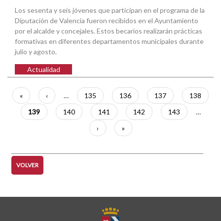
Los sesenta y seis jóvenes que participan en el programa de la
Diputación de Valencia fueron recibidos en el Ayuntamiento
por el alcalde y concejales. Estos becarios realizarán prácticas
formativas en diferentes departamentos municipales durante
julio y agosto.
Actualidad
Paginación
Primera
«
Página
‹
…
Página
135
Página
136
Página
137
Página
138
página
anterior
Página
139
Página
140
Página
141
Página
142
Página
143
…
actual
Siguiente
›
Última
»
página
página
VOLVER