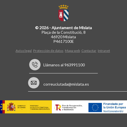
© 2026 - Ajuntament de Mislata
Plaça de la Constitució, 8
46920 Mislata
P4617100E
Aviso legal
Protección de datos
Mapa web
Contactar
Intranet
Llámanos al 963991100
correuciutada@mislata.es