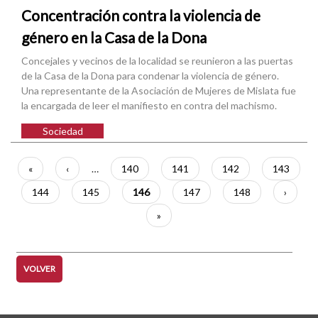
Concentración contra la violencia de
género en la Casa de la Dona
Concejales y vecinos de la localidad se reunieron a las puertas
de la Casa de la Dona para condenar la violencia de género.
Una representante de la Asociación de Mujeres de Mislata fue
la encargada de leer el manifiesto en contra del machismo.
Sociedad
Paginación
Primera
«
Página
‹
…
Página
140
Página
141
Página
142
Página
143
página
anterior
Página
144
Página
145
Página
146
Página
147
Página
148
Siguien
›
actual
página
Última
»
página
VOLVER