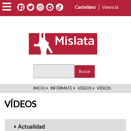
Pasar
Castellano
Valencià
al
contenido
principal
Buscar
RUTA
INICIO
INFÓRMATE
VÍDEOS
VÍDEOS
DE
VÍDEOS
NAVEGACIÓN
Menu_Videos
Actualidad