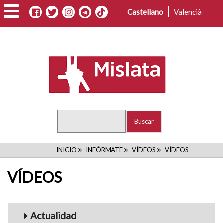
Pasar
Castellano
Valencià
al
contenido
principal
Buscar
RUTA
INICIO
INFÓRMATE
VÍDEOS
VÍDEOS
DE
VÍDEOS
NAVEGACIÓN
Menu_Videos
Actualidad