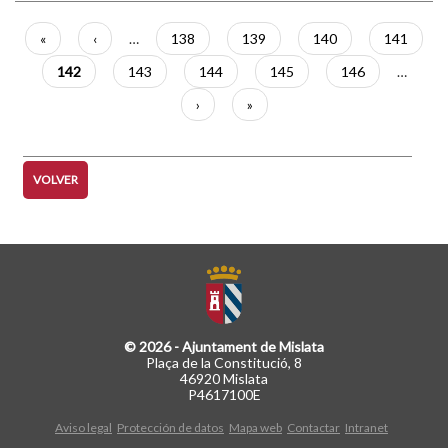
Paginación
Primera
«
Página
‹
…
Página
138
Página
139
Página
140
Página
141
página
anterior
Página
142
Página
143
Página
144
Página
145
Página
146
…
actual
Siguiente
›
Última
»
página
página
VOLVER
© 2026 - Ajuntament de Mislata
Plaça de la Constitució, 8
46920 Mislata
P4617100E
Aviso legal
Protección de datos
Mapa web
Contactar
Intranet