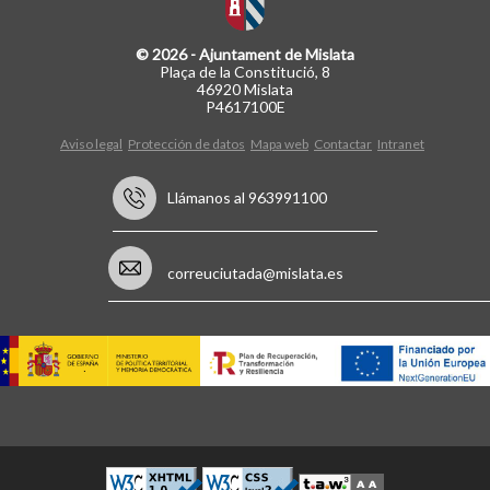
© 2026 - Ajuntament de Mislata
Plaça de la Constitució, 8
46920 Mislata
P4617100E
Aviso legal
Protección de datos
Mapa web
Contactar
Intranet
Llámanos al 963991100
correuciutada@mislata.es