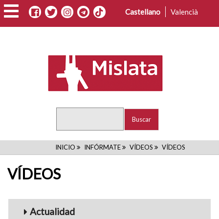
Pasar
Castellano
Valencià
al
contenido
principal
Buscar
RUTA
INICIO
INFÓRMATE
VÍDEOS
VÍDEOS
DE
VÍDEOS
NAVEGACIÓN
Menu_Videos
Actualidad