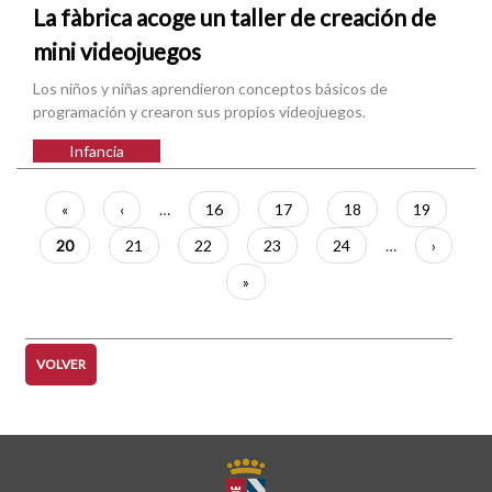
La fàbrica acoge un taller de creación de
mini videojuegos
Los niños y niñas aprendieron conceptos básicos de
programación y crearon sus propios videojuegos.
Infancia
Paginación
Primera
«
Página
‹
…
Página
16
Página
17
Página
18
Página
19
página
anterior
Página
20
Página
21
Página
22
Página
23
Página
24
…
Siguient
›
actual
página
Última
»
página
VOLVER