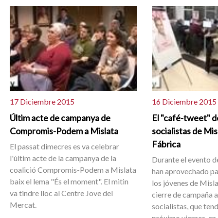
17 Diciembre 2015
16 Diciembre 2015
Últim acte de campanya de
El "café-tweet" d
Compromis-Podem a Mislata
socialistas de Mis
Fábrica
El passat dimecres es va celebrar
l'últim acte de la campanya de la
Durante el evento d
coalició Compromis-Podem a Mislata
han aprovechado par
baix el lema "És el moment". El mitin
los jóvenes de Misla
va tindre lloc al Centre Jove del
cierre de campaña 
Mercat.
socialistas, que tend
próximo viernes, en 