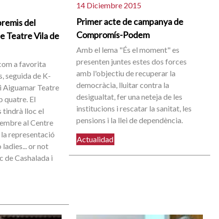
14 Diciembre 2015
Primer acte de campanya de
premis del
Compromís-Podem
e Teatre Vila de
Amb el lema "És el moment" es
presenten juntes estes dos forces
com a favorita
amb l'objectiu de recuperar la
, seguida de K-
democràcia, lluitar contra la
i Aiguamar Teatre
desigualtat, fer una neteja de les
 quatre. El
institucions i rescatar la sanitat, les
tindrà lloc el
pensions i la llei de dependència.
sembre al Centre
 la representació
Actualidad
ladies... or not
ec de Cashalada i