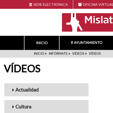
Pasar
SEDE ELECTRÓNICA
OFICINA VIRTUA
al
contenido
principal
AYUNTAMIENTO
INICIO
RUTA
INICIO
INFÓRMATE
VÍDEOS
VÍDEOS
VÍDEOS
DE
NAVEGACIÓN
Menu_Videos
Actualidad
Cultura