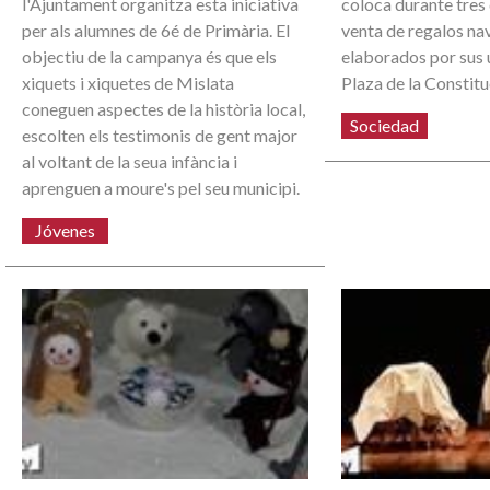
l'Ajuntament organitza esta iniciativa
coloca durante tres
per als alumnes de 6é de Primària. El
venta de regalos na
objectiu de la campanya és que els
elaborados por sus u
xiquets i xiquetes de Mislata
Plaza de la Constitu
coneguen aspectes de la història local,
Sociedad
escolten els testimonis de gent major
al voltant de la seua infància i
aprenguen a moure's pel seu municipi.
Jóvenes