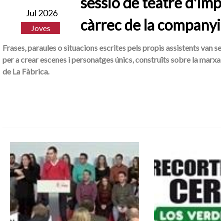
sessió de teatre d'imp
Jul 2026
càrrec de la companyi
Joves
Frases, paraules o situacions escrites pels propis assistents van s
per a crear escenes i personatges únics, construïts sobre la marxa 
de La Fàbrica.