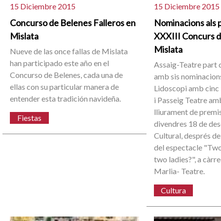
15 Diciembre 2015
15 Diciembre 2015
Concurso de Belenes Falleros en
Nominacions als 
Mislata
XXXIII Concurs d
Mislata
Nueve de las once fallas de Mislata
han participado este año en el
Assaig-Teatre part 
Concurso de Belenes, cada una de
amb sis nominacions
ellas con su particular manera de
Lidoscopi amb cinc 
entender esta tradición navideña.
i Passeig Teatre amb
lliurament de premis 
Fiestas
divendres 18 de de
Cultural, després de
del espectacle "Two 
two ladies?", a càrr
Marlia- Teatre.
Cultura