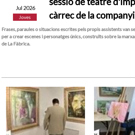
sessió de teatre d'imp
Jul 2026
càrrec de la companyi
Joves
Frases, paraules o situacions escrites pels propis assistents van s
per a crear escenes i personatges únics, construïts sobre la marxa 
de La Fàbrica.