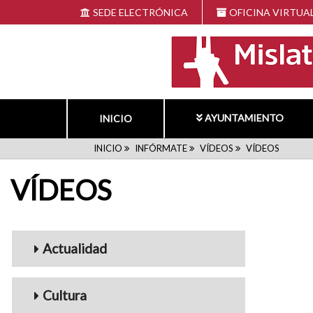
Pasar
SEDE ELECTRÓNICA
OFICINA VIRTUA
al
contenido
principal
AYUNTAMIENTO
INICIO
RUTA
INICIO
INFÓRMATE
VÍDEOS
VÍDEOS
VÍDEOS
DE
NAVEGACIÓN
Menu_Videos
Actualidad
Cultura