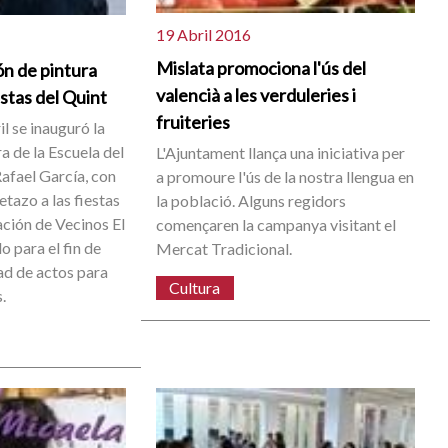
19 Abril 2016
Mislata promociona l'ús del
ón de pintura
valencià a les verduleries i
stas del Quint
fruiteries
l se inauguró la
a de la Escuela del
L'Ajuntament llança una iniciativa per
Rafael García, con
a promoure l'ús de la nostra llengua en
letazo a las fiestas
la població. Alguns regidors
ación de Vecinos El
començaren la campanya visitant el
 para el fin de
Mercat Tradicional.
ad de actos para
Cultura
.