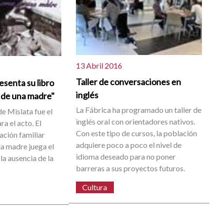
13 Abril 2016
Taller de conversaciones en
senta su libro
inglés
r de una madre"
La Fábrica ha programado un taller de
e Mislata fue el
inglés oral con orientadores nativos.
a el acto. El
Con este tipo de cursos, la población
uación familiar
adquiere poco a poco el nivel de
la madre juega el
idioma deseado para no poner
 la ausencia de la
barreras a sus proyectos futuros.
Cultura