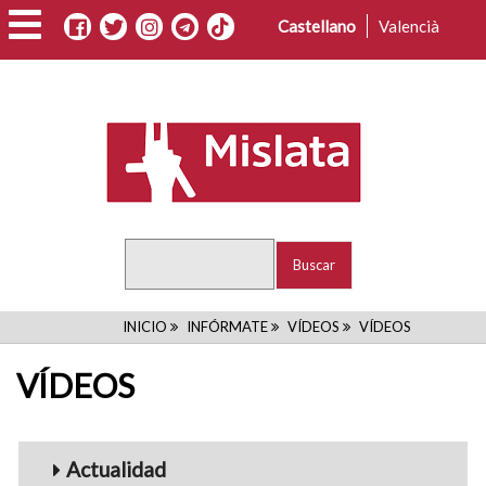
Pasar
Castellano
Valencià
al
contenido
principal
Buscar
RUTA
INICIO
INFÓRMATE
VÍDEOS
VÍDEOS
DE
VÍDEOS
NAVEGACIÓN
Menu_Videos
Actualidad