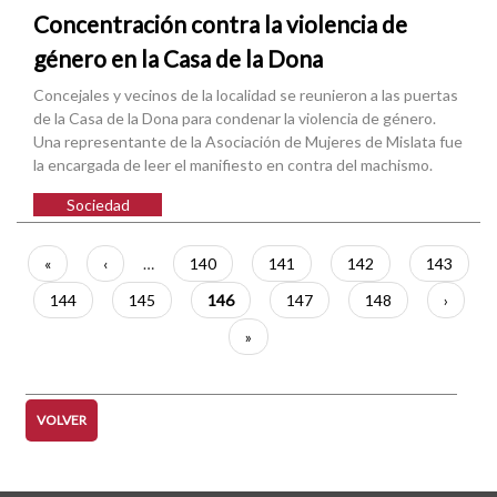
Concentración contra la violencia de
género en la Casa de la Dona
Concejales y vecinos de la localidad se reunieron a las puertas
de la Casa de la Dona para condenar la violencia de género.
Una representante de la Asociación de Mujeres de Mislata fue
la encargada de leer el manifiesto en contra del machismo.
Sociedad
Paginación
Primera
«
Página
‹
…
Página
140
Página
141
Página
142
Página
143
página
anterior
Página
144
Página
145
Página
146
Página
147
Página
148
Siguien
›
actual
página
Última
»
página
VOLVER