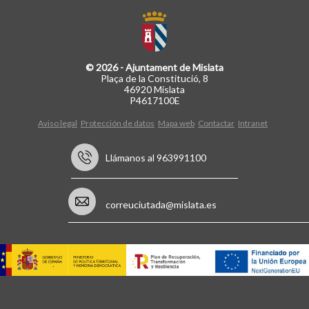
© 2026 - Ajuntament de Mislata
Plaça de la Constitució, 8
46920 Mislata
P4617100E
Aviso legal
Protección de datos
Mapa web
Contactar
Intranet
Llámanos al 963991100
correuciutada@mislata.es