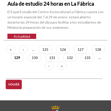
Aula de estudio 24 horas en La Fábrica
El Espai Estudia del Centro Sociocultural La Fábrica cuenta con
un horario especial del 7 al 29 de enero: estará abierto
durante las 24 horas del día para facilitar a los estudiantes de
Mislata la preparación de sus exámenes.
Actualidad
Paginación
Primera
«
Página
‹
…
Página
125
Página
126
Página
127
Página
128
página
anterior
Página
129
Página
130
Página
131
Página
132
Página
133
…
actual
Siguiente
›
Última
»
página
página
VOLVER