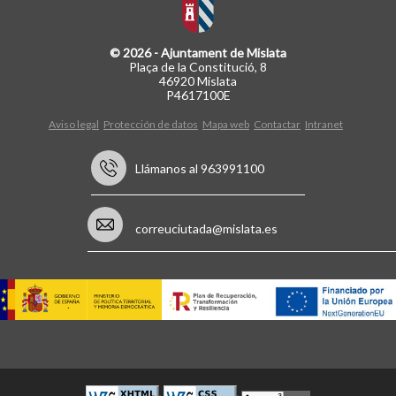
© 2026 - Ajuntament de Mislata
Plaça de la Constitució, 8
46920 Mislata
P4617100E
Aviso legal
Protección de datos
Mapa web
Contactar
Intranet
Llámanos al 963991100
correuciutada@mislata.es