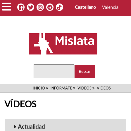
Pasar
Castellano
Valencià
al
contenido
principal
Buscar
RUTA
INICIO
INFÓRMATE
VÍDEOS
VÍDEOS
DE
VÍDEOS
NAVEGACIÓN
Menu_Videos
Actualidad