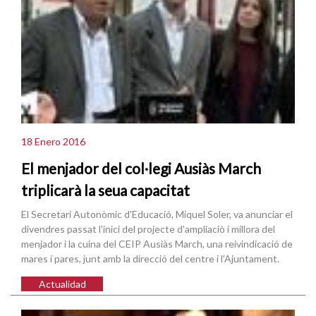
18 Enero 2016
El menjador del col·legi Ausiàs March
triplicarà la seua capacitat
El Secretari Autonòmic d'Educació, Miquel Soler, va anunciar el
divendres passat l'inici del projecte d'ampliaciò i millora del
menjador i la cuina del CEIP Ausiàs March, una reivindicació de
mares i pares, junt amb la direcció del centre i l'Ajuntament.
Actualidad