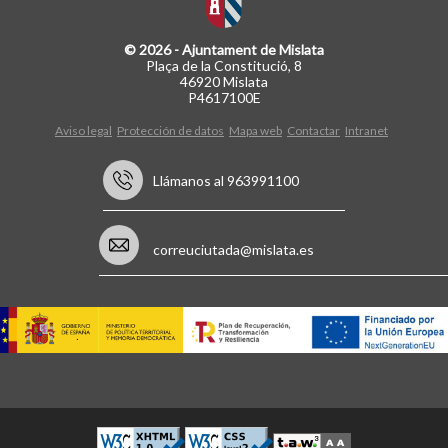
© 2026 - Ajuntament de Mislata
Plaça de la Constitució, 8
46920 Mislata
P4617100E
Aviso legal
Protección de datos
Mapa web
Contactar
Intranet
Llámanos al 963991100
correuciutada@mislata.es