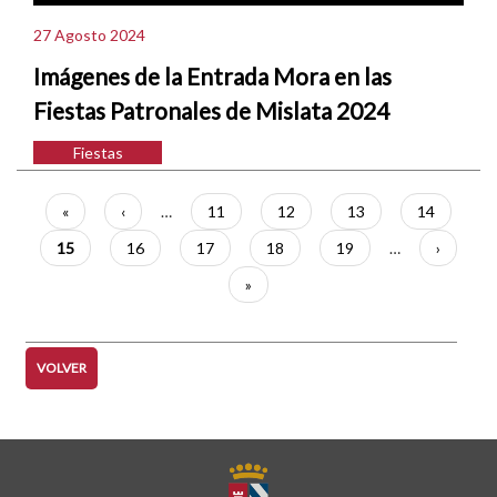
27 Agosto 2024
Imágenes de la Entrada Mora en las
Fiestas Patronales de Mislata 2024
Fiestas
Paginación
Primera
«
Página
‹
…
Página
11
Página
12
Página
13
Página
14
página
anterior
Página
15
Página
16
Página
17
Página
18
Página
19
…
Siguient
›
actual
página
Última
»
página
VOLVER