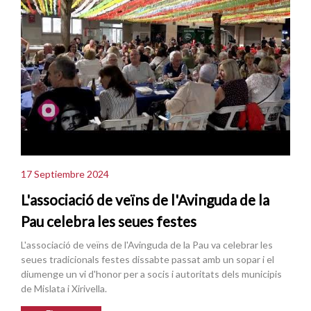
17 Septiembre 2024
L'associació de veïns de l'Avinguda de la
Pau celebra les seues festes
L'associació de veïns de l'Avinguda de la Pau va celebrar les
seues tradicionals festes dissabte passat amb un sopar i el
diumenge un vi d'honor per a socis i autoritats dels municipis
de Mislata i Xirivella.