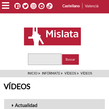
Pasar
Castellano
Valencià
al
contenido
principal
Buscar
RUTA
INICIO
INFÓRMATE
VÍDEOS
VÍDEOS
DE
VÍDEOS
NAVEGACIÓN
Menu_Videos
Actualidad