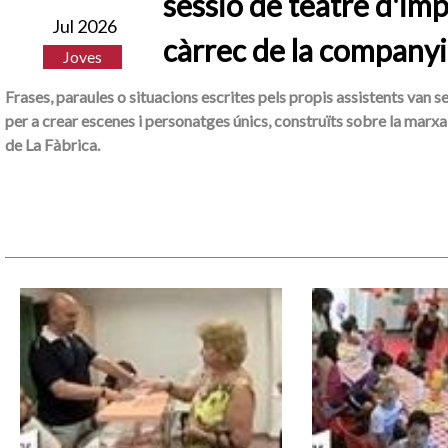
sessió de teatre d'imp
Jul 2026
càrrec de la companyi
Joves
Frases, paraules o situacions escrites pels propis assistents van s
per a crear escenes i personatges únics, construïts sobre la marxa 
de La Fàbrica.