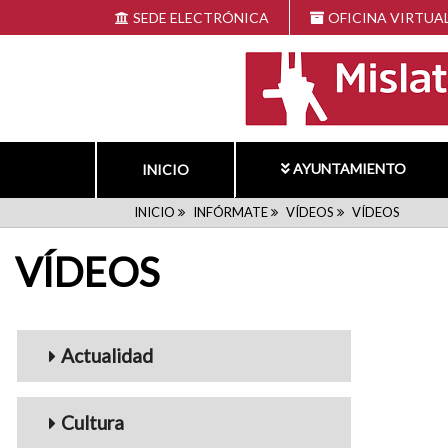
Pasar
SEDE ELECTRÓNICA
OFICINA VIRTUA
al
contenido
principal
AYUNTAMIENTO
INICIO
RUTA
INICIO
INFÓRMATE
VÍDEOS
VÍDEOS
VÍDEOS
DE
NAVEGACIÓN
Menu_Videos
Actualidad
Cultura