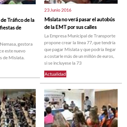
23 Junio 2016
Mislata no verá pasar el autobús
 de Tráfico de la
de la EMT por sus calles
fiestas de
La Empresa Municipal de Transporte
propone crear la línea 77, que tendría
 Nemasa, gestora
que pagar Mislata y que podría llegar
ece este nuevo
a costarle más de un millón de euros,
os de Mislata.
si se incluyese la 73
Actualidad