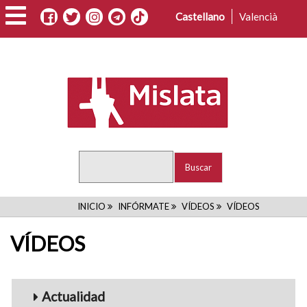
Pasar
Castellano
Valencià
al
contenido
principal
Buscar
RUTA
INICIO
INFÓRMATE
VÍDEOS
VÍDEOS
DE
VÍDEOS
NAVEGACIÓN
Menu_Videos
Actualidad