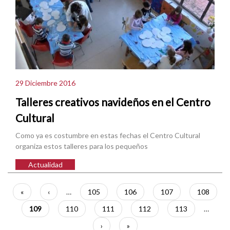
29 Diciembre 2016
Talleres creativos navideños en el Centro
Cultural
Como ya es costumbre en estas fechas el Centro Cultural
organiza estos talleres para los pequeños
Actualidad
Paginación
Primera
«
Página
‹
…
Página
105
Página
106
Página
107
Página
108
página
anterior
Página
109
Página
110
Página
111
Página
112
Página
113
…
actual
Siguiente
›
Última
»