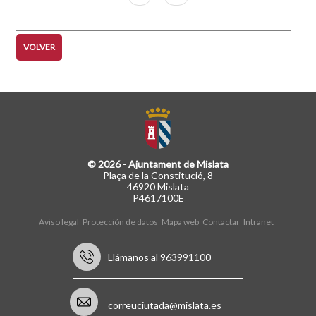
página
página
VOLVER
© 2026 - Ajuntament de Mislata
Plaça de la Constitució, 8
46920 Mislata
P4617100E
Aviso legal
Protección de datos
Mapa web
Contactar
Intranet
Llámanos al 963991100
correuciutada@mislata.es