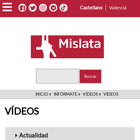
Pasar
Castellano
Valencià
al
contenido
principal
Buscar
RUTA
INICIO
INFÓRMATE
VÍDEOS
VÍDEOS
DE
VÍDEOS
NAVEGACIÓN
Menu_Videos
Actualidad