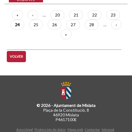
Paginación
Primera
«
Página
‹
…
Página
20
Página
21
Página
22
Página
23
página
anterior
Página
24
Página
25
Página
26
Página
27
Página
28
…
Siguient
›
actual
página
Última
»
página
VOLVER
© 2026 - Ajuntament de Mislata
Plaça de la Constitució, 8
46920 Mislata
P4617100E
Aviso legal
Protección de datos
Mapa web
Contactar
Intranet