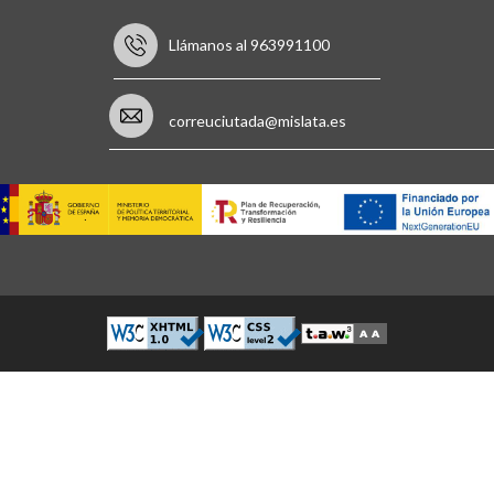
Llámanos al 963991100
correuciutada@mislata.es