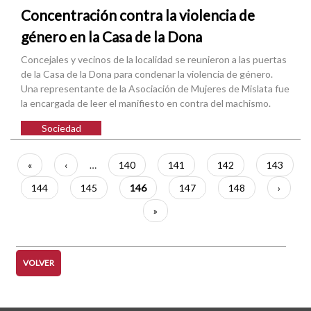
Concentración contra la violencia de
género en la Casa de la Dona
Concejales y vecinos de la localidad se reunieron a las puertas
de la Casa de la Dona para condenar la violencia de género.
Una representante de la Asociación de Mujeres de Mislata fue
la encargada de leer el manifiesto en contra del machismo.
Sociedad
Paginación
Primera
«
Página
‹
…
Página
140
Página
141
Página
142
Página
143
página
anterior
Página
144
Página
145
Página
146
Página
147
Página
148
Siguien
›
actual
página
Última
»
página
VOLVER