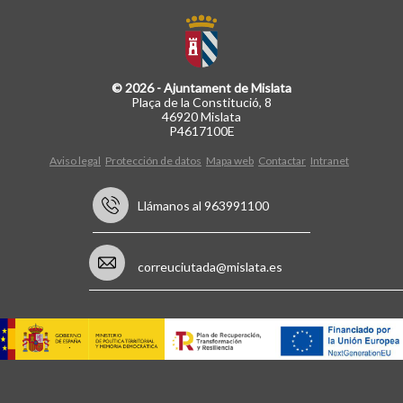
© 2026 - Ajuntament de Mislata
Plaça de la Constitució, 8
46920 Mislata
P4617100E
Aviso legal
Protección de datos
Mapa web
Contactar
Intranet
Llámanos al 963991100
correuciutada@mislata.es