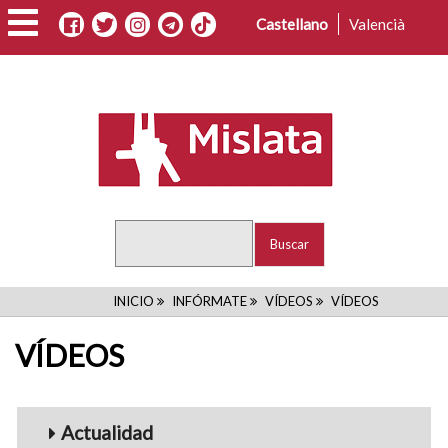
Pasar
Castellano
Valencià
al
contenido
principal
Buscar
RUTA
INICIO
INFÓRMATE
VÍDEOS
VÍDEOS
DE
VÍDEOS
NAVEGACIÓN
Menu_Videos
Actualidad