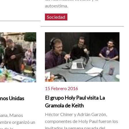
"
autoestima.
Sociedad
15 Febrero 2016
El grupo Holy Paul visita La
nos Unidas
Gramola de Keith
Héctor Chiner y Adrián Garzón,
emana, Manos
componentes de Holy Paul fueron los
ambre organizó un
invitados la semana pasada del
za de la