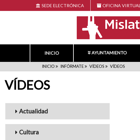
Pasar
SEDE ELECTRÓNICA
OFICINA VIRTUA
al
contenido
principal
AYUNTAMIENTO
INICIO
RUTA
INICIO
INFÓRMATE
VÍDEOS
VÍDEOS
VÍDEOS
DE
NAVEGACIÓN
Menu_Videos
Actualidad
Cultura