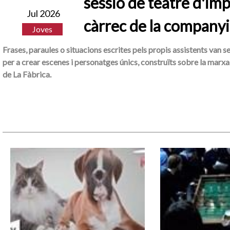
sessió de teatre d'imp
Jul 2026
càrrec de la companyi
Joves
Frases, paraules o situacions escrites pels propis assistents van s
per a crear escenes i personatges únics, construïts sobre la marxa 
de La Fàbrica.