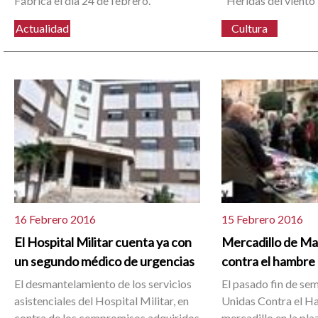
Fábrica el día 24 de febrero.
"Heridas del viento
Actualidad
Cultura
16 Febrero 2016
15 Febrero 2016
El Hospital Militar cuenta ya con
Mercadillo de Ma
un segundo médico de urgencias
contra el hambre
El desmantelamiento de los servicios
El pasado fin de s
asistenciales del Hospital Militar, en
Unidas Contra el H
contra de los compromisos adquiridos
mercadillo en la pla