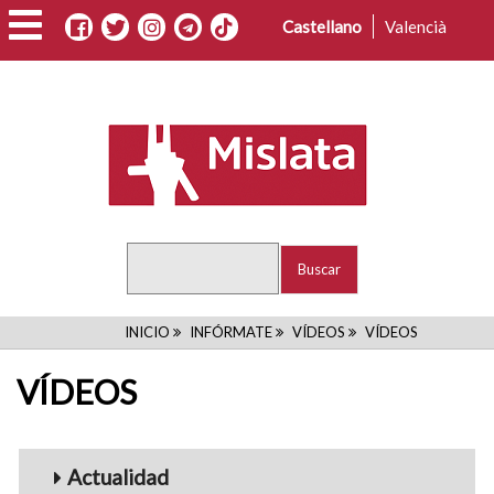
Pasar
Castellano
Valencià
al
contenido
principal
Buscar
RUTA
INICIO
INFÓRMATE
VÍDEOS
VÍDEOS
DE
VÍDEOS
NAVEGACIÓN
Menu_Videos
Actualidad