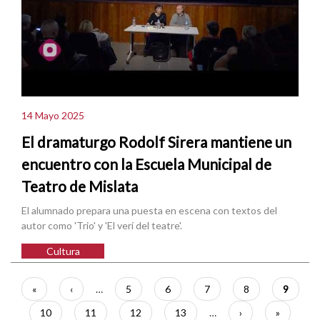
14 Mayo 2025
El dramaturgo Rodolf Sirera mantiene un
encuentro con la Escuela Municipal de
Teatro de Mislata
El alumnado prepara una puesta en escena con textos del
autor como 'Trio' y 'El verí del teatre'.
Cultura
Paginación
Primera
«
Página
‹
…
Página
5
Página
6
Página
7
Página
8
Página
9
página
anterior
actual
Página
10
Página
11
Página
12
Página
13
…
Siguiente
›
Última
»