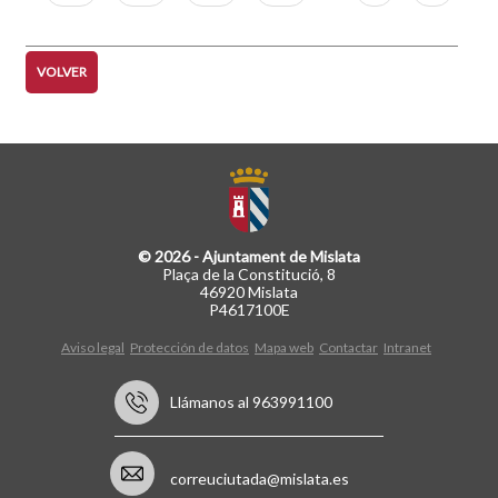
página
página
VOLVER
© 2026 - Ajuntament de Mislata
Plaça de la Constitució, 8
46920 Mislata
P4617100E
Aviso legal
Protección de datos
Mapa web
Contactar
Intranet
Llámanos al 963991100
correuciutada@mislata.es