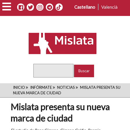
Pasar
Castellano
Valencià
al
contenido
principal
Buscar
RUTA
INICIO
INFÓRMATE
NOTICIAS
MISLATA PRESENTA SU
NUEVA MARCA DE CIUDAD
DE
Mislata presenta su nueva
NAVEGACIÓN
marca de ciudad