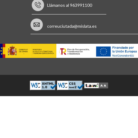
Llámanos al 963991100
correuciutada@mislata.es