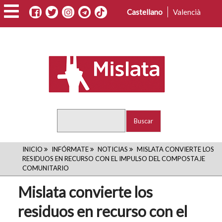
Pasar
Castellano
Valencià
al
contenido
principal
Buscar
RUTA
INICIO
INFÓRMATE
NOTICIAS
MISLATA CONVIERTE LOS
RESIDUOS EN RECURSO CON EL IMPULSO DEL COMPOSTAJE
DE
COMUNITARIO
NAVEGACIÓN
Mislata convierte los
residuos en recurso con el