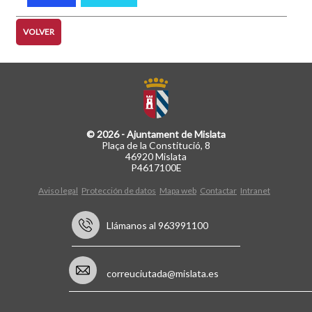
VOLVER
© 2026 - Ajuntament de Mislata
Plaça de la Constitució, 8
46920 Mislata
P4617100E
Aviso legal
Protección de datos
Mapa web
Contactar
Intranet
Llámanos al 963991100
correuciutada@mislata.es