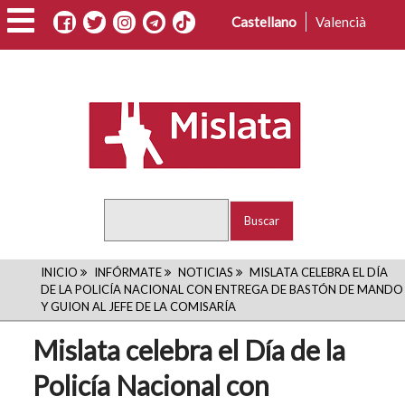
Pasar
Castellano
Valencià
al
contenido
principal
Buscar
RUTA
INICIO
INFÓRMATE
NOTICIAS
MISLATA CELEBRA EL DÍA
DE LA POLICÍA NACIONAL CON ENTREGA DE BASTÓN DE MANDO
DE
Y GUION AL JEFE DE LA COMISARÍA
NAVEGACIÓN
Mislata celebra el Día de la
Policía Nacional con