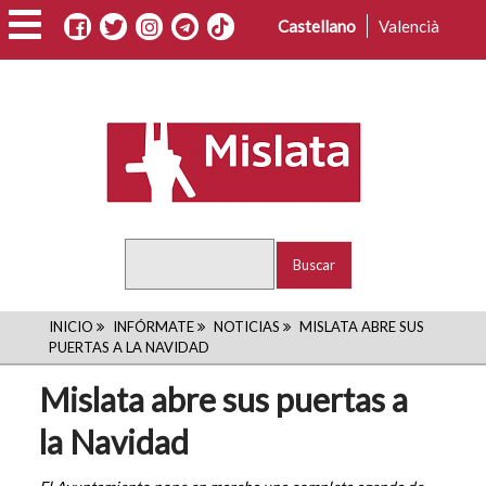
Pasar
Castellano
Valencià
al
contenido
principal
Buscar
RUTA
INICIO
INFÓRMATE
NOTICIAS
MISLATA ABRE SUS
PUERTAS A LA NAVIDAD
DE
Mislata abre sus puertas a
NAVEGACIÓN
la Navidad