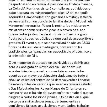
despedir el año en familia. A partir de las 10 de la mañana,
La Colla d’À Punt nos visitará con talleres, actividades y
ludoteca para los más pequeños; a las 12 del mediodía
‘Menudes Campanades’ con golosinas o fruta; y la fiesta
se rematará con un concierto familiar de Dani Miquel i els
Ma-me-mi-mo-músics. Ya por la noche, los mislateros y
mislateras podrán reunirse y dar la bienvenida al año
nuevo todos juntos frente al consistorio en una gran
fiesta para todos los públicos y que será de acceso libre y
gratuito. El evento, que se desarrollará desde las 23.30
horas hasta las 3 de la madrugada, contará con las
tradicionales campanadas, un espectáculo pirotécnico y
la animación de Dj’s.
Otro momento destacado en las Navidades de Mislata
será la Cabalgata de Reyes del día 5 de enero. Un
acontecimiento que se ha convertido en uno de los
eventos con mayor participación ciudadana de todo el
año. Las calles del centro de Mislata volverán a llenarse
de miles y miles de vecinos que salen en familia a saludar
a Sus Majestades los Reyes Magos de Oriente en su
camino hasta el balcón del ayuntamiento desde el que se
dirigirán a todos los niños y niñas. Un desfile en el que
cerca de un millar de personas, pertenecientes a
comisiones falleras, asociaciones y entidades, trabajan