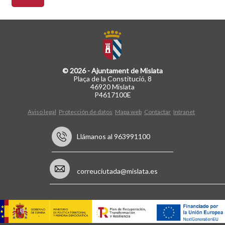
© 2026 - Ajuntament de Mislata
Plaça de la Constitució, 8
46920 Mislata
P4617100E
Aviso legal
Protección de datos
Mapa web
Contactar
Intranet
Llámanos al 963991100
correuciutada@mislata.es