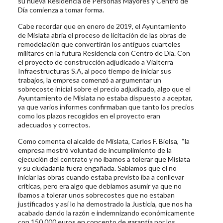
su nueva Residencia de Personas Mayores y Centro de
Día comienza a tomar forma.
Cabe recordar que en enero de 2019, el Ayuntamiento
de Mislata abría el proceso de licitación de las obras de
remodelación que convertirán los antiguos cuarteles
militares en la futura Residencia con Centro de Día. Con
el proyecto de construcción adjudicado a Vialterra
Infraestructuras S.A, al poco tiempo de iniciar sus
trabajos, la empresa comenzó a argumentar un
sobrecoste inicial sobre el precio adjudicado, algo que el
Ayuntamiento de Mislata no estaba dispuesto a aceptar,
ya que varios informes confirmaban que tanto los precios
como los plazos recogidos en el proyecto eran
adecuados y correctos.
Como comenta el alcalde de Mislata, Carlos F. Bielsa, “la
empresa mostró voluntad de incumplimiento de la
ejecución del contrato y no íbamos a tolerar que Mislata
y su ciudadanía fuera engañada. Sabíamos que el no
iniciar las obras cuando estaba previsto iba a conllevar
críticas, pero era algo que debíamos asumir ya que no
íbamos a tolerar unos sobrecostes que no estaban
justificados y así lo ha demostrado la Justicia, que nos ha
acabado dando la razón e indemnizando económicamente
con 150.000 euros en concepto de garantía por los