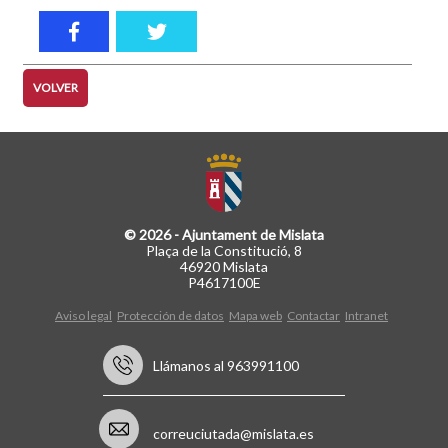
VOLVER
© 2026 - Ajuntament de Mislata
Plaça de la Constitució, 8
46920 Mislata
P4617100E
Aviso legal
Protección de datos
Mapa web
Contactar
Intranet
Llámanos al 963991100
correuciutada@mislata.es