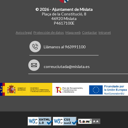
© 2026 - Ajuntament de Mislata
Plaça de la Constitució, 8
46920 Mislata
P4617100E
Aviso legal
Protección de datos
Mapa web
Contactar
Intranet
Llámanos al 963991100
correuciutada@mislata.es