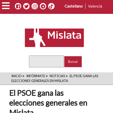
Pasar
Castellano
Valencià
al
contenido
principal
Buscar
RUTA
INICIO
INFÓRMATE
NOTICIAS
EL PSOE GANA LAS
ELECCIONES GENERALES EN MISLATA
DE
El PSOE gana las
NAVEGACIÓN
elecciones generales en
Mislata