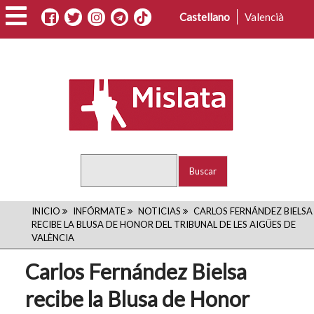
Pasar
Castellano
Valencià
al
contenido
principal
Buscar
RUTA
INICIO
INFÓRMATE
NOTICIAS
CARLOS FERNÁNDEZ BIELSA
RECIBE LA BLUSA DE HONOR DEL TRIBUNAL DE LES AIGÜES DE
DE
VALÈNCIA
NAVEGACIÓN
Carlos Fernández Bielsa
recibe la Blusa de Honor