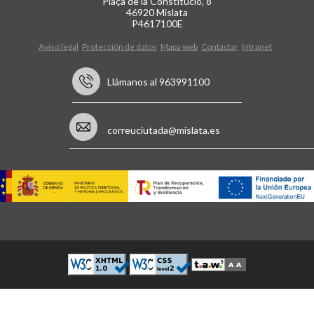
Plaça de la Constitució, 8
46920 Mislata
P4617100E
Aviso legal
Protección de datos
Mapa web
Contactar
Intranet
Llámanos al 963991100
correuciutada@mislata.es