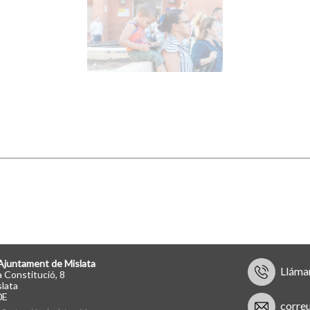
Ajuntament de Mislata
Lláma
a Constitució, 8
lata
0E
corre