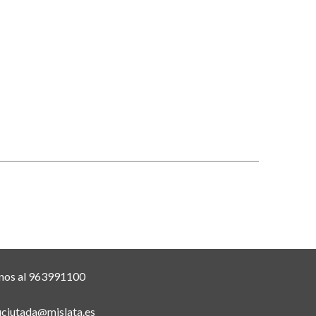
nos al 963991100
uciutada@mislata.es