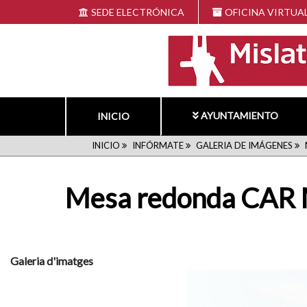
Pasar
SEDE ELECTRÓNICA
OFICINA VIRTUA
al
contenido
principal
AYUNTAMIENTO
INICIO
RUTA
INICIO
INFÓRMATE
GALERIA DE IMÁGENES
DE
Mesa redonda CAR 
NAVEGACIÓN
Galeria d'imatges