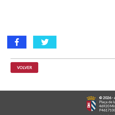
VOLVER
© 2026 - 
Plaça de l
46920 Mis
P461710