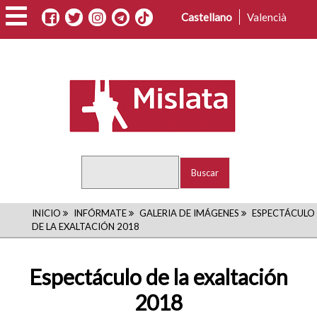
Pasar
Castellano
Valencià
al
contenido
principal
Buscar
RUTA
INICIO
INFÓRMATE
GALERIA DE IMÁGENES
ESPECTÁCULO
DE LA EXALTACIÓN 2018
DE
NAVEGACIÓN
Espectáculo de la exaltación
2018