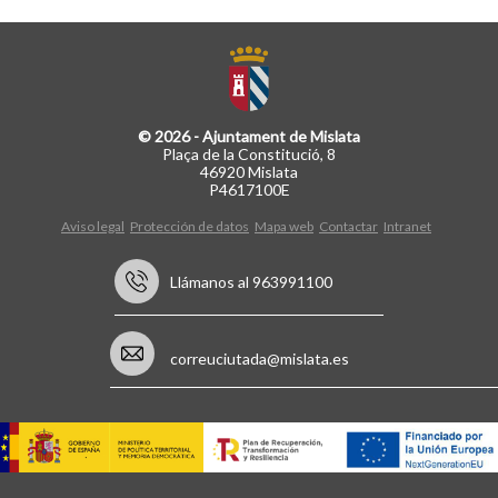
© 2026 - Ajuntament de Mislata
Plaça de la Constitució, 8
46920 Mislata
P4617100E
Aviso legal
Protección de datos
Mapa web
Contactar
Intranet
Llámanos al 963991100
correuciutada@mislata.es