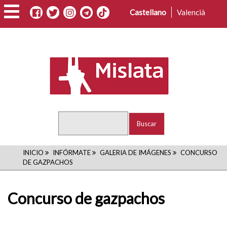
Pasar
Castellano
Valencià
al
contenido
principal
Buscar
RUTA
INICIO
INFÓRMATE
GALERIA DE IMÁGENES
CONCURSO
DE GAZPACHOS
DE
NAVEGACIÓN
Concurso de gazpachos