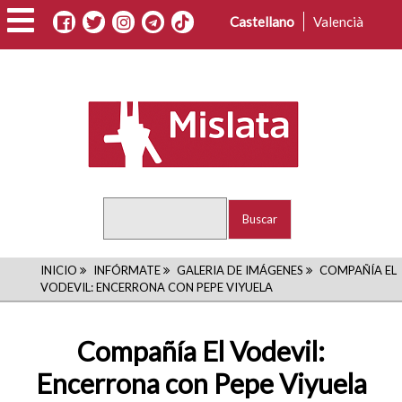
Pasar
Castellano
Valencià
al
contenido
principal
Buscar
RUTA
INICIO
INFÓRMATE
GALERIA DE IMÁGENES
COMPAÑÍA EL
VODEVIL: ENCERRONA CON PEPE VIYUELA
DE
NAVEGACIÓN
Compañía El Vodevil:
Encerrona con Pepe Viyuela