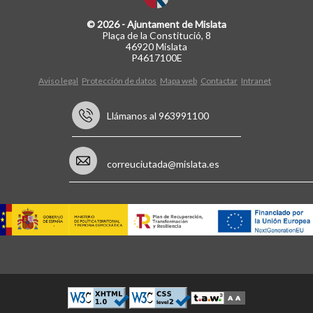
© 2026 - Ajuntament de Mislata
Plaça de la Constitució, 8
46920 Mislata
P4617100E
Aviso legal
Protección de datos
Mapa web
Contactar
Intranet
Llámanos al 963991100
correuciutada@mislata.es