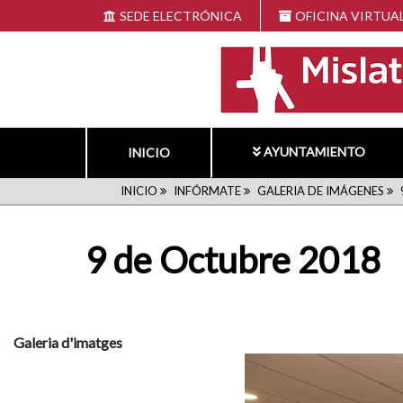
Pasar
SEDE ELECTRÓNICA
OFICINA VIRTUA
al
contenido
principal
AYUNTAMIENTO
INICIO
RUTA
INICIO
INFÓRMATE
GALERIA DE IMÁGENES
DE
9 de Octubre 2018
NAVEGACIÓN
Galeria d'imatges