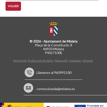
VOLVER
© 2026 - Ajuntament de Mislata
Plaça de la Constitució, 8
46920 Mislata
P4617100E
Aviso legal
Protección de datos
Mapa web
Contactar
Intranet
Llámanos al 963991100
correuciutada@mislata.es