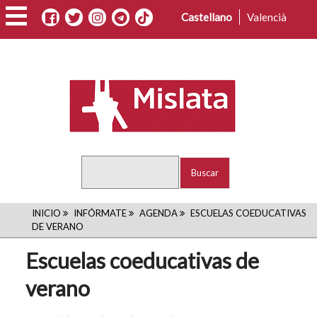
Pasar
Castellano
Valencià
al
contenido
principal
Buscar
RUTA
INICIO
INFÓRMATE
AGENDA
ESCUELAS COEDUCATIVAS
DE VERANO
DE
Escuelas coeducativas de
NAVEGACIÓN
verano