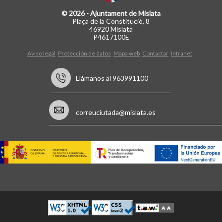
© 2026 - Ajuntament de Mislata
Plaça de la Constitució, 8
46920 Mislata
P4617100E
Aviso legal
Protección de datos
Mapa web
Contactar
Intranet
Llámanos al 963991100
correuciutada@mislata.es