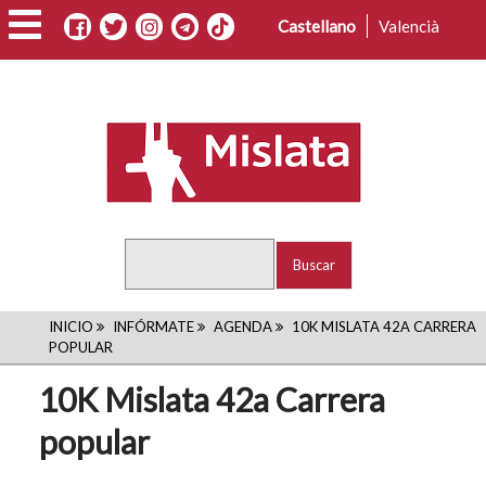
Pasar
Castellano
Valencià
al
contenido
principal
Buscar
RUTA
INICIO
INFÓRMATE
AGENDA
10K MISLATA 42A CARRERA
POPULAR
DE
10K Mislata 42a Carrera
NAVEGACIÓN
popular