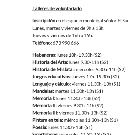
Talleres de voluntariado
Inscripción
en el espacio municipal sénior El Sur
Lunes, martes y viernes de 9h a 13h.
Jueves y viernes de 16h a 19h.
Teléfono:
673 990 666
Habaneras:
lunes 18h-19.30h (S2)
Historia del Arte:
lunes 9.30-11h (S2)
Historia de Mislata:
miércoles 9.30h-11h (S2)
Juegos educativos:
jueves 17h-19.30h (S2)
Lenguaje y cálculo:
viernes 11.30h-13h (S1)
Mandalas:
martes 11.30h-13h (S1)
Memoria I:
lunes 11.30h-13h (S2)
Memoria II:
viernes 9.30h-11h (S2)
Memoria III:
viernes 11.30h-13h (S2)
Pintura en tela:
miércoles 11.30h-13h (S1)
Poesía:
lunes 11.30h-13h (S1)
Smartphone:
miércoles 11.30-13h (S2)