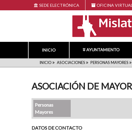
Pasar
SEDE ELECTRÓNICA
OFICINA VIRTUA
al
contenido
principal
AYUNTAMIENTO
INICIO
RUTA
INICIO
ASOCIACIONES
PERSONAS MAYORES
DE
ASOCIACIÓN DE MAYORE
NAVEGACIÓN
Personas
Mayores
DATOS DE CONTACTO