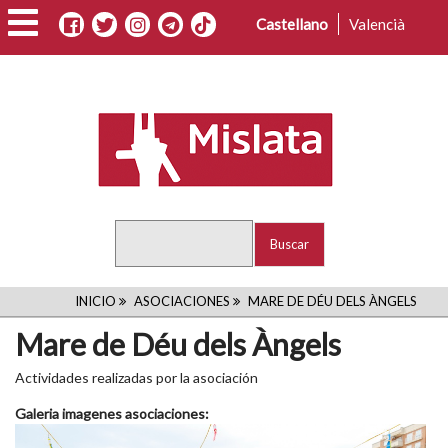
Pasar
Castellano
Valencià
al
contenido
principal
Buscar
RUTA
INICIO
ASOCIACIONES
MARE DE DÉU DELS ÀNGELS
Mare de Déu dels Àngels
DE
NAVEGACIÓN
Actividades realizadas por la asociación
Galeria imagenes asociaciones