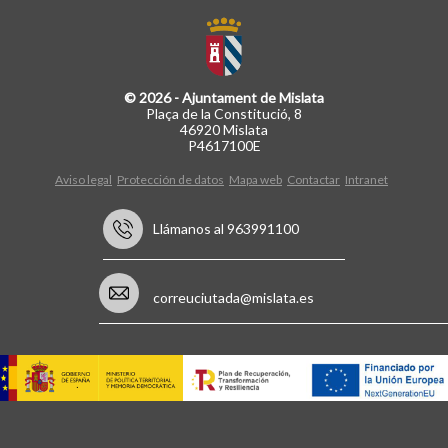
© 2026 - Ajuntament de Mislata
Plaça de la Constitució, 8
46920 Mislata
P4617100E
Aviso legal
Protección de datos
Mapa web
Contactar
Intranet
Llámanos al 963991100
correuciutada@mislata.es