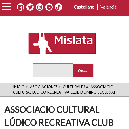
Pasar
Castellano
Valencià
al
contenido
principal
Buscar
RUTA
INICIO
ASOCIACIONES
CULTURALES
ASSOCIACIO
CULTURAL LÚDICO RECREATIVA CLUB DOMINO SEGLE XXI
DE
ASSOCIACIO CULTURAL
NAVEGACIÓN
LÚDICO RECREATIVA CLUB