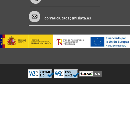
correuciutada@mislata.es