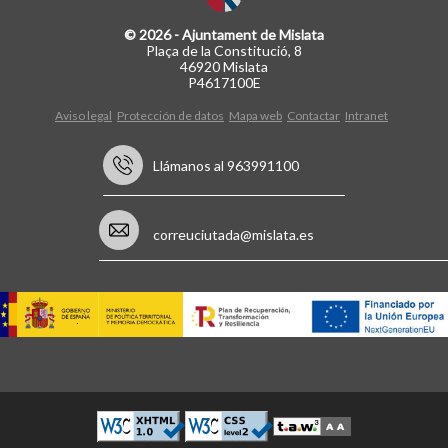
© 2026 - Ajuntament de Mislata
Plaça de la Constitució, 8
46920 Mislata
P4617100E
Aviso legal
Protección de datos
Mapa web
Contactar
Intranet
Llámanos al 963991100
correuciutada@mislata.es