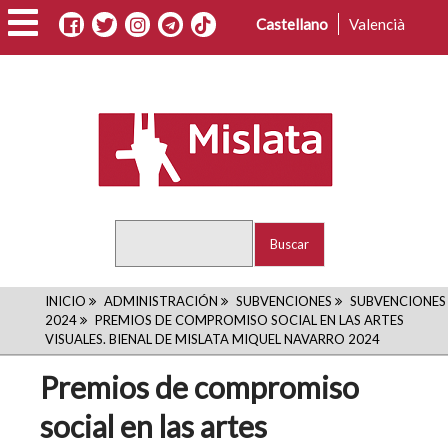
Pasar
Castellano
Valencià
al
contenido
principal
Buscar
RUTA
INICIO
ADMINISTRACIÓN
SUBVENCIONES
SUBVENCIONES
2024
PREMIOS DE COMPROMISO SOCIAL EN LAS ARTES
DE
VISUALES. BIENAL DE MISLATA MIQUEL NAVARRO 2024
NAVEGACIÓN
Premios de compromiso
social en las artes