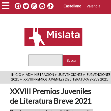
Pasar
Castellano
Valencià
al
contenido
principal
Buscar
RUTA
INICIO
ADMINISTRACIÓN
SUBVENCIONES
SUBVENCIONES
2021
XXVIII PREMIOS JUVENILES DE LITERATURA BREVE 2021
DE
XXVIII Premios Juveniles
NAVEGACIÓN
de Literatura Breve 2021