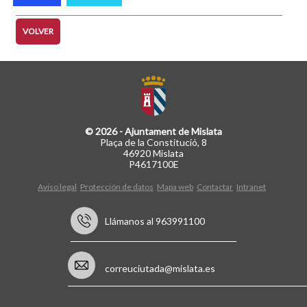
VOLVER
© 2026 - Ajuntament de Mislata
Plaça de la Constitució, 8
46920 Mislata
P4617100E
Aviso legal
Protección de datos
Mapa web
Contactar
Intranet
Llámanos al 963991100
correuciutada@mislata.es