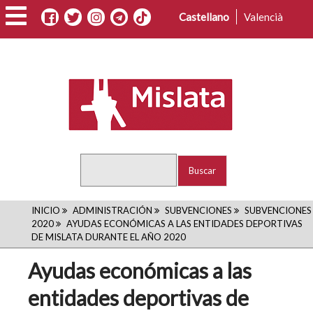
Pasar
Castellano
Valencià
al
contenido
principal
Buscar
RUTA
INICIO
ADMINISTRACIÓN
SUBVENCIONES
SUBVENCIONES
2020
AYUDAS ECONÓMICAS A LAS ENTIDADES DEPORTIVAS
DE
DE MISLATA DURANTE EL AÑO 2020
NAVEGACIÓN
Ayudas económicas a las
entidades deportivas de