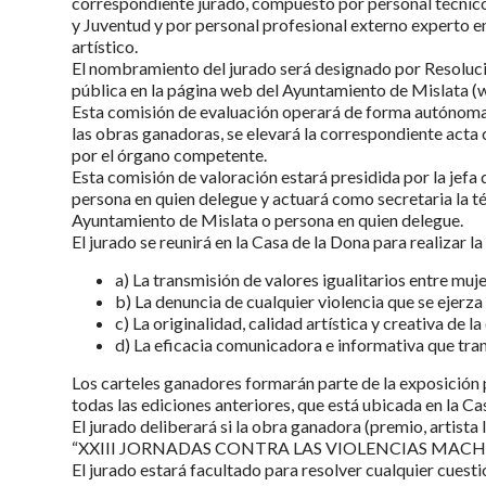
correspondiente jurado, compuesto por personal técnico 
y Juventud y por personal profesional externo experto en
artístico.
El nombramiento del jurado será designado por Resolució
pública en la página web del Ayuntamiento de Mislata (
Esta comisión de evaluación operará de forma autónoma 
las obras ganadoras, se elevará la correspondiente acta 
por el órgano competente.
Esta comisión de valoración estará presidida por la jefa 
persona en quien delegue y actuará como secretaria la t
Ayuntamiento de Mislata o persona en quien delegue.
El jurado se reunirá en la Casa de la Dona para realizar l
a) La transmisión de valores igualitarios entre mu
b) La denuncia de cualquier violencia que se ejerza 
c) La originalidad, calidad artística y creativa de la
d) La eficacia comunicadora e informativa que tran
Los carteles ganadores formarán parte de la exposición
todas las ediciones anteriores, que está ubicada en la Ca
El jurado deliberará si la obra ganadora (premio, artista 
“XXIII JORNADAS CONTRA LAS VIOLENCIAS MACHIST
El jurado estará facultado para resolver cualquier cuesti