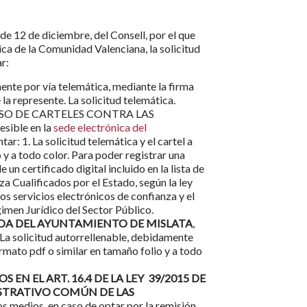
e 12 de diciembre, del Consell, por el que
ca de la Comunidad Valenciana, la solicitud
ar:
ente por vía telemática, mediante la firma
la represente. La solicitud telemática.
URSO DE CARTELES CONTRA LAS
sible en la
sede electrónica del
ar: 1. La solicitud telemática y el cartel a
 y a todo color. Para poder registrar una
e un certificado digital incluido en la lista de
a Cualificados por el Estado, según la ley
s servicios electrónicos de confianza y el
gimen Jurídico del Sector Público.
ADA DEL AYUNTAMIENTO DE MISLATA
,
La solicitud autorrellenable, debidamente
rmato pdf o similar en tamaño folio y a todo
 EN EL ART. 16.4 DE LA LEY 39/2015 DE
STRATIVO COMÚN DE LAS
s medios, en caso de optar por la remisión