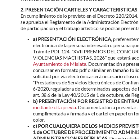
2. PRESENTACIÓN CARTELES Y CARACTERISTICAS
En cumplimiento de lo previsto en el Decreto 220/2014, d
se aprueba el Reglamento de la Administración Electróni
de participación y el trabajo artístico se podrán present
a) PRESENTACIÓN ELECTRÓNICA
, preferentem
electrónica de la persona interesada o persona que 
Trámite PDI. 124. “XVII PREMIOS DEL CONC
VIOLENCIAS MACHISTAS, 2026” que, estará acce
Ayuntamiento de Mislata
. Documentación a present
concursar en formato pdf o similar en tamaño folio
solicitud por vía electrónica será necesario el uso d
“Prestadores de Servicios Electrónicos de Confianz
6/2020, reguladora de determinados aspectos de lo
art. 38.6 de la Ley 40/2015 de 1 de octubre, de Ré
b) PRESENTACIÓN POR REGISTRO DE ENTR
mediante cita previa
. Documentación a presentar: 
cumplimentada y firmada y el cartel en papel en fo
color.
c) POR CUALQUIERA DE LOS MEDIOS PREVISTOS
1 de OCTUBRE DE PROCEDIMIENTO ADMINI
ADMINISTRACIONES PÚBLICAS.
De entre dicho