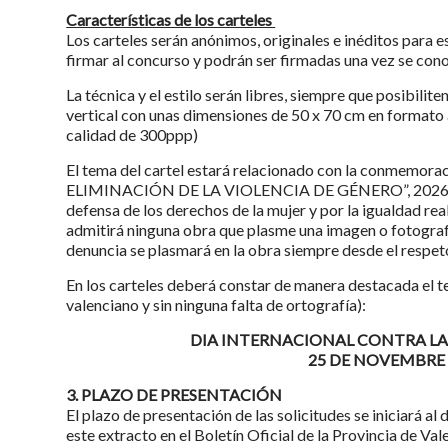
Características de los carteles
Los carteles serán anónimos, originales e inéditos para e
firmar al concurso y podrán ser firmadas una vez se cono
La técnica y el estilo serán libres, siempre que posibilit
vertical con unas dimensiones de 50 x 70 cm en formato abi
calidad de 300ppp)
El tema del cartel estará relacionado con la conme
ELIMINACIÓN DE LA VIOLENCIA DE GÉNERO”, 2026” y 
defensa de los derechos de la mujer y por la igualdad rea
admitirá ninguna obra que plasme una imagen o fotograf
denuncia se plasmará en la obra siempre desde el respet
En los carteles deberá constar de manera destacada el te
valenciano y sin ninguna falta de ortografía):
DIA INTERNACIONAL CONTRA LA
25 DE NOVEMBRE 
3. PLAZO DE PRESENTACIÓN
El plazo de presentación de las solicitudes se iniciará al 
este extracto en el Boletín Oficial de la Provincia de Val