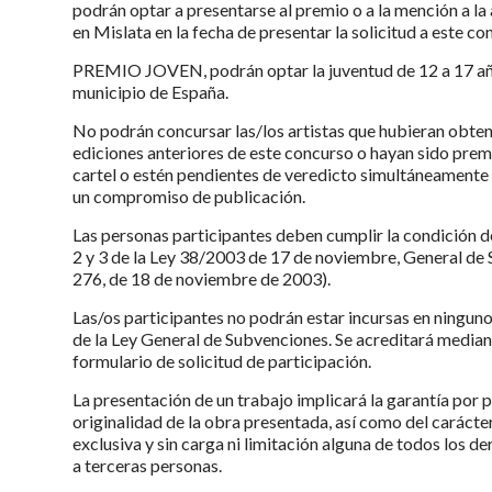
podrán optar a presentarse al premio o a la mención a l
en Mislata en la fecha de presentar la solicitud a este co
PREMIO JOVEN, podrán optar la juventud de 12 a 17 añ
municipio de España.
No podrán concursar las/los artistas que hubieran obten
ediciones anteriores de este concurso o hayan sido pre
cartel o estén pendientes de veredicto simultáneamente
un compromiso de publicación.
Las personas participantes deben cumplir la condición d
2 y 3 de la Ley 38/2003 de 17 de noviembre, General de
276, de 18 de noviembre de 2003).
Las/os participantes no podrán estar incursas en ninguno
de la Ley General de Subvenciones. Se acreditará mediant
formulario de solicitud de participación.
La presentación de un trabajo implicará la garantía por pa
originalidad de la obra presentada, así como del carácter
exclusiva y sin carga ni limitación alguna de todos los d
a terceras personas.