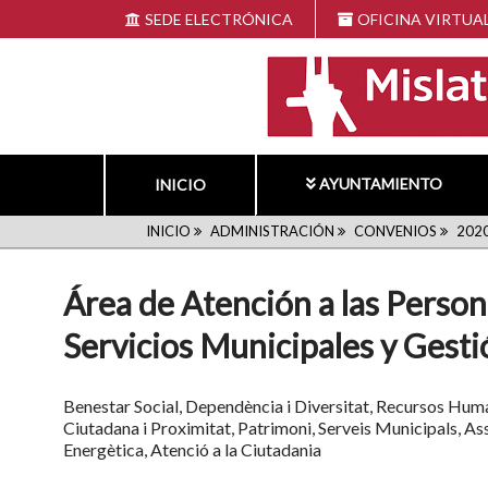
Pasar
SEDE ELECTRÓNICA
OFICINA VIRTUA
al
contenido
principal
AYUNTAMIENTO
INICIO
RUTA
INICIO
ADMINISTRACIÓN
CONVENIOS
202
DE
Área de Atención a las Person
NAVEGACIÓN
Servicios Municipales y Gest
Benestar Social, Dependència i Diversitat, Recursos Huma
Ciutadana i Proximitat, Patrimoni, Serveis Municipals, Ass
Energètica, Atenció a la Ciutadania