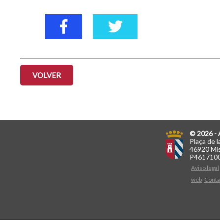
VOLVER
© 2026 - 
Plaça de l
46920 Mis
P461710
Aviso legal
web
Conta