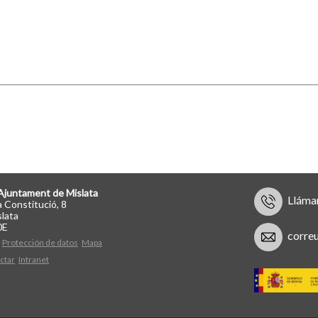
Ajuntament de Mislata
Lláma
a Constitució, 8
lata
0E
corre
Protección de datos
Mapa
ctar
Intranet