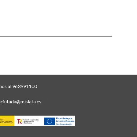
nos al 963991100
uciutada@mislata.es