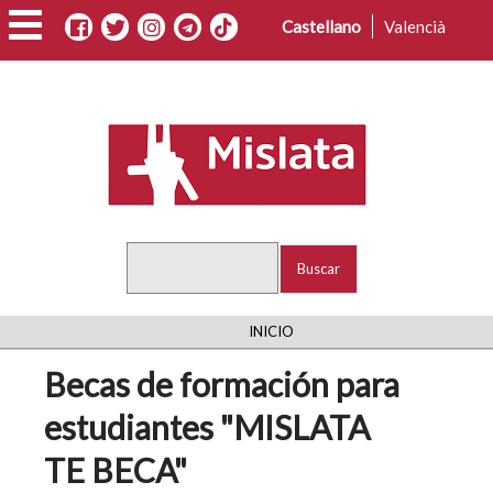
Pasar
Castellano
Valencià
al
contenido
principal
Buscar
RUTA
INICIO
DE
Becas de formación para
NAVEGACIÓN
estudiantes "MISLATA
TE BECA"