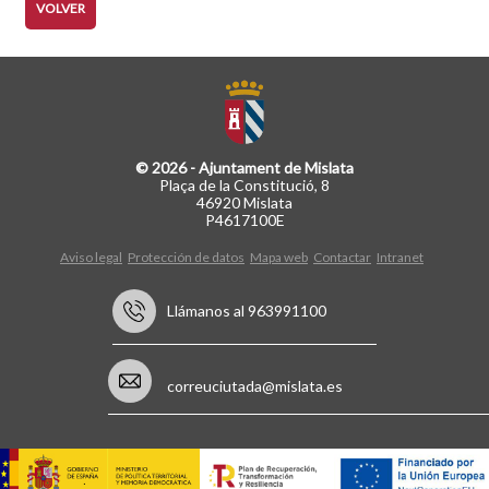
VOLVER
© 2026 - Ajuntament de Mislata
Plaça de la Constitució, 8
46920 Mislata
P4617100E
Aviso legal
Protección de datos
Mapa web
Contactar
Intranet
Llámanos al 963991100
correuciutada@mislata.es