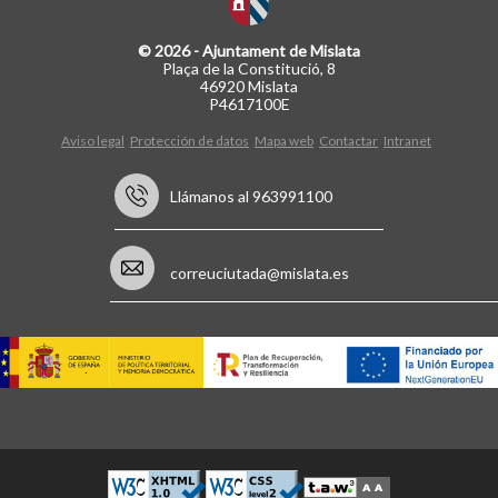
© 2026 - Ajuntament de Mislata
Plaça de la Constitució, 8
46920 Mislata
P4617100E
Aviso legal
Protección de datos
Mapa web
Contactar
Intranet
Llámanos al 963991100
correuciutada@mislata.es