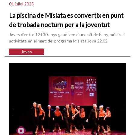
01 juliol 2025
La piscina de Mislata es convertix en punt
de trobada nocturn per a la joventut
Joves d’entre 12 i 30 anys gaudixen d’una nit de bany, música i
activitats en el marc del programa Mislata Jove 22.02.
Joves