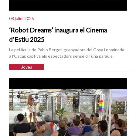
08 juliol 2025
‘Robot Dreams’ inaugura el Cinema
d'Estiu 2025
La pel·lícula de Pablo Berger, guanyadora del Goya i nominada
a l'Oscar, captiva els espectadors sense dir una paraula.
Joves