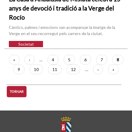
anys de devoció i tradició a la Verge del
Rocío
Càntics, palmes i emocions van acompanyar la imatge de la
Verge en el seu recorregut pels carrers de la ciutat.
Societat
Paginació
Primera
«
Pàgina
‹
…
Pàgina
4
Pàgina
5
Pàgina
6
Pàgina
7
Pàgina
8
pàgina
anterior
actual
Pàgina
9
Pàgina
10
Pàgina
11
Pàgina
12
…
Pàgina
›
Última
»
següent
pàgina
TORNAR