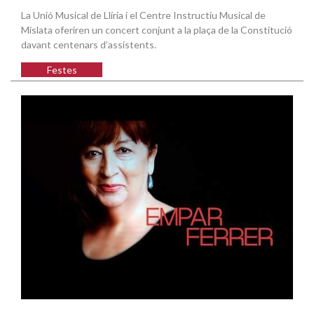
La Unió Musical de Llíria i el Centre Instructiu Musical de
Mislata oferiren un concert conjunt a la plaça de la Constitució
davant centenars d’assistents.
Festes