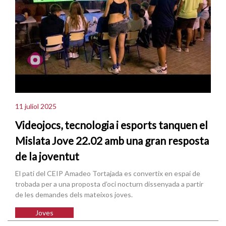
11 juliol 2025
Videojocs, tecnologia i esports tanquen el
Mislata Jove 22.02 amb una gran resposta
de la joventut
El pati del CEIP Amadeo Tortajada es convertix en espai de
trobada per a una proposta d’oci nocturn dissenyada a partir
de les demandes dels mateixos joves.
Joves