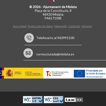
© 2026 - Ajuntament de Mislata
Plaça de la Constitució, 8
46920 Mislata
P4617100E
Aviso legal
Protección de datos
Mapa web
Contactar
Intranet
Telefona'ns al 963991100
correuciutada@mislata.es