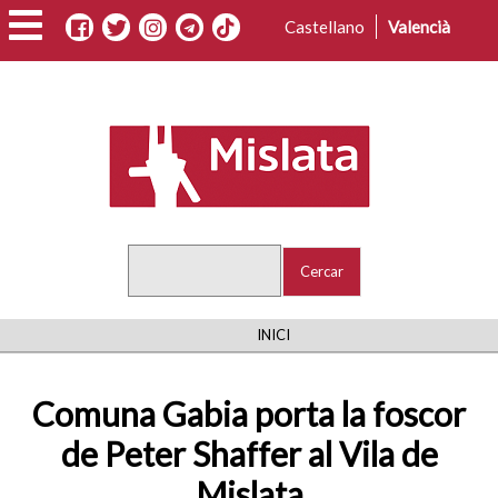
Vés
Castellano
Valencià
al
contingut
Cercar
FIL
INICI
D'ARIADNA
Comuna Gabia porta la foscor
de Peter Shaffer al Vila de
Mislata