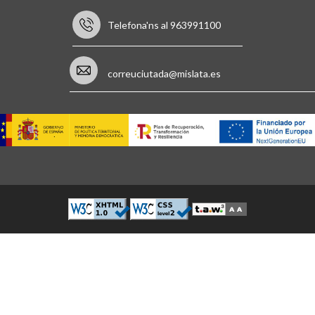
Telefona'ns al 963991100
correuciutada@mislata.es