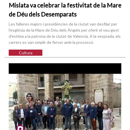
Mislata va celebrar la festivitat de la Mare
de Déu dels Desemparats
Les falleres majors i presidències de la ciutat van desfilar per
l'església de la Mare de Déu dels Àngels per oferir el seu gest
d'estima a la patrona de la ciutat de Valencia. A la vesprada, els
carrers es van omplir de fervor amb la processó.
Cultura