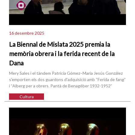
16 desembre 2025
La Biennal de Mislata 2025 premia la
memòria obrera i la ferida recent de la
Dana
Mery Sales i el tàndem Patricia Gómez–María Jesús González
s'emporten els dos guardons d'adquisició amb “Ferida de fang”
i “Alberg per a obrers. Pantà de Benagéber 1932-1952”
Cultura