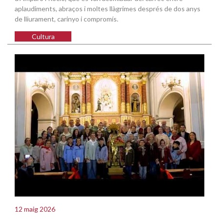
aplaudiments, abraços i moltes llàgrimes després de dos anys
de lliurament, carinyo i compromís.
Cultura
12 maig 2026