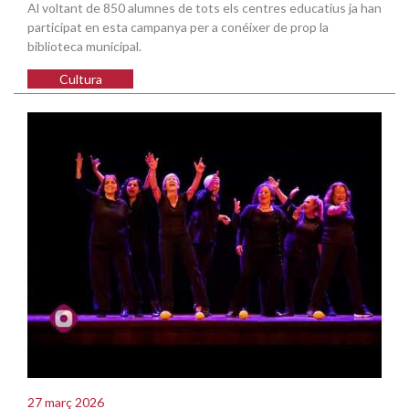
Al voltant de 850 alumnes de tots els centres educatius ja han
participat en esta campanya per a conéixer de prop la
biblioteca municipal.
Cultura
27 març 2026