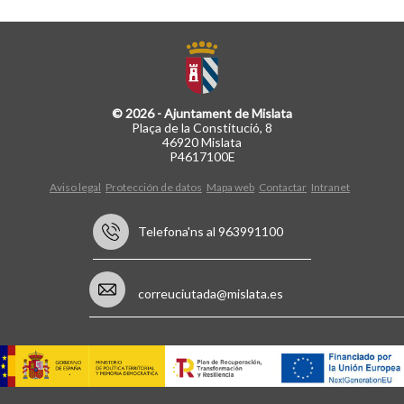
© 2026 - Ajuntament de Mislata
Plaça de la Constitució, 8
46920 Mislata
P4617100E
Aviso legal
Protección de datos
Mapa web
Contactar
Intranet
Telefona'ns al 963991100
correuciutada@mislata.es