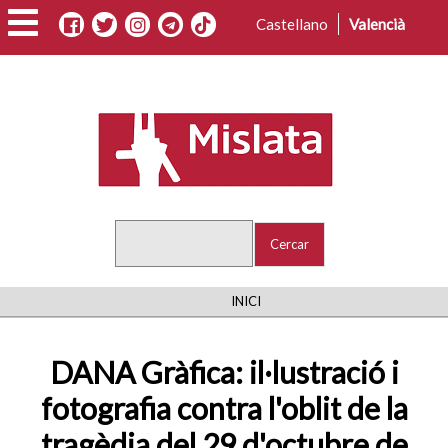
Vés
Castellano
Valencià
al
contingut
Cercar
FIL
INICI
D'ARIADNA
DANA Gràfica: il·lustració i
fotografia contra l'oblit de la
tragèdia del 29 d'octubre de