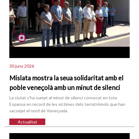
30 juny 2026
Mislata mostra la seua solidaritat amb el
poble veneçolà amb un minut de silenci
La ciutat s'ha sumat al minut de silenci convocat en tota
Espanya en record de les víctimes dels terratrémols que han
sacsejat el nord de Veneçuela.
Actualitat