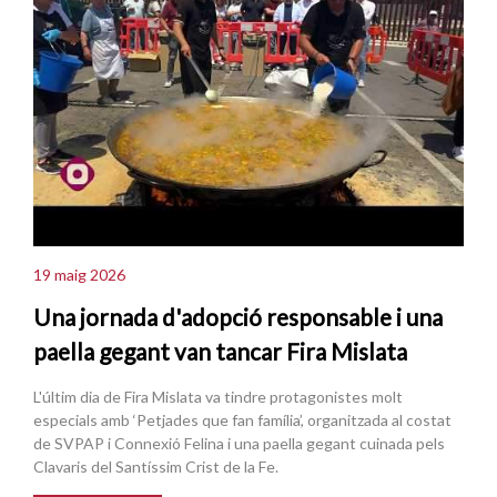
19 maig 2026
Una jornada d'adopció responsable i una
paella gegant van tancar Fira Mislata
L'últim dia de Fira Mislata va tindre protagonistes molt
especials amb ‘Petjades que fan família’, organitzada al costat
de SVPAP i Connexió Felina i una paella gegant cuinada pels
Clavaris del Santíssim Crist de la Fe.