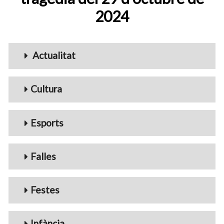
2024
Menu_Videos
Actualitat
Cultura
Esports
Falles
Festes
Infància