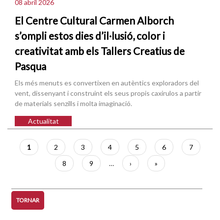
08 abril 2026
El Centre Cultural Carmen Alborch
s’ompli estos dies d’il·lusió, color i
creativitat amb els Tallers Creatius de
Pasqua
Els més menuts es convertixen en autèntics exploradors del
vent, dissenyant i construint els seus propis caxirulos a partir
de materials senzills i molta imaginació.
Actualitat
Paginació
Pàgina
1
Pàgina
2
Pàgina
3
Pàgina
4
Pàgina
5
Pàgina
6
Pàgina
7
actual
Pàgina
8
Pàgina
9
…
Pàgina
›
Última
»
següent
pàgina
TORNAR