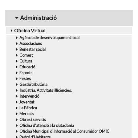
navigation1
Administració
Oficina Virtual
Agència de desenvolupament local
Associacions
Benestar social
Comerç
Cultura
Educació
Esports
Festes
Gestió tributària
Indústria. Activitats i llicències.
Intervenció
Joventut
La Fàbrica
Mercats
Obres i servicis
Oficina d'atenció a la ciutadania
Oficina Municipal d'Informació al Consumidor OMIC
Padró d'Habitants