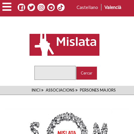
Vés
Castellano
Valencià
al
contingut
Cercar
FIL
INICI
ASSOCIACIONS
PERSONES MAJORS
D'ARIADNA