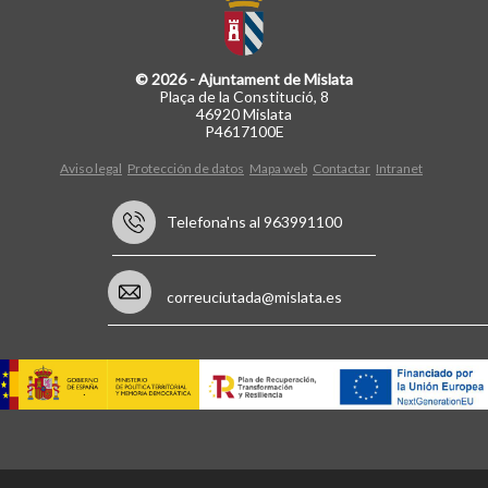
© 2026 - Ajuntament de Mislata
Plaça de la Constitució, 8
46920 Mislata
P4617100E
Aviso legal
Protección de datos
Mapa web
Contactar
Intranet
Telefona'ns al 963991100
correuciutada@mislata.es