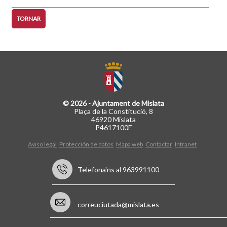
TORNAR
© 2026 - Ajuntament de Mislata
Plaça de la Constitució, 8
46920 Mislata
P4617100E
Aviso legal
Protección de datos
Mapa web
Contactar
Intranet
Telefona'ns al 963991100
correuciutada@mislata.es