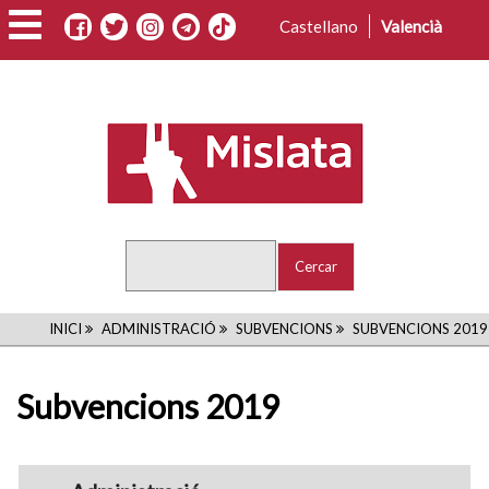
Vés
Castellano
Valencià
al
contingut
Cercar
FIL
INICI
ADMINISTRACIÓ
SUBVENCIONS
SUBVENCIONS 2019
D'ARIADNA
Subvencions 2019
navigation1