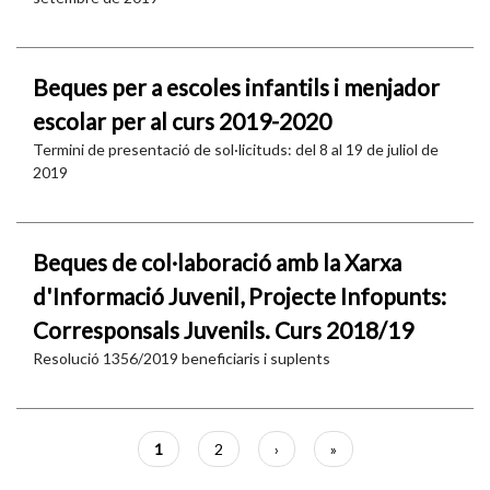
Beques per a escoles infantils i menjador
escolar per al curs 2019-2020
Termini de presentació de sol·licituds: del 8 al 19 de juliol de
2019
Beques de col·laboració amb la Xarxa
d'Informació Juvenil, Projecte Infopunts:
Corresponsals Juvenils. Curs 2018/19
Resolució 1356/2019 beneficiaris i suplents
Paginació
Pàgina
1
Pàgina
2
Pàgina
›
Última
»
actual
següent
pàgina