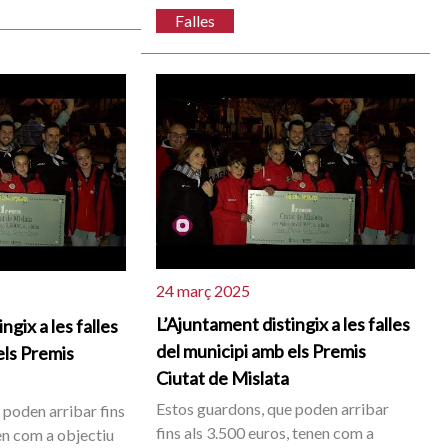
Falles
24 març 2025
L’Ajuntament distingix a les falles
ngix a les falles
del municipi amb els Premis
els Premis
Ciutat de Mislata
Estos guardons, que poden arribar
 poden arribar fins
fins als 3.500 euros, tenen com a
en com a objectiu