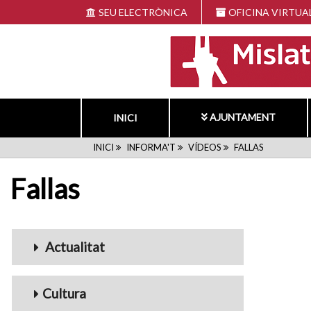
Vés
SEU ELECTRÒNICA
OFICINA VIRTUA
al
contingut
AJUNTAMENT
INICI
FIL
INICI
INFORMA'T
VÍDEOS
FALLAS
Fallas
D'ARIADNA
Menu_Videos
Actualitat
Cultura