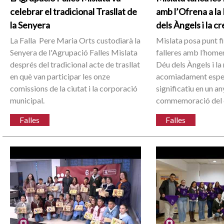
celebrar el tradicional Trasllat de
amb l’Ofrena a l
la Senyera
dels Àngels i la c
La Falla Pere Maria Orts custodiarà la
Mislata posa punt fi
Senyera de l'Agrupació Falles Mislata
falleres amb l’home
després del tradicional acte de trasllat
Déu dels Àngels i la
en què van participar les onze
acomiadament espe
comissions de la ciutat i la corporació
significatiu en un a
municipal.
commemoració del c
Falles
Falles