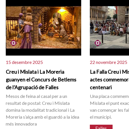
15 desembre 2025
22 novembre 2025
Creu i Mislata i La Moreria
La Falla Creu i Mis
guanyen el Concurs de Betlems
actes commemora
de l’Agrupació de Falles
centenari
Mesos de feina al casal per a un
Una placa commemo
resultat de postal: Creu i Mislata
Mislata el punt exa
domina la modalitat tradicional i La
van començar les fal
Moreria s’alça amb el guardó a la idea
el municipi.
més innovadora
Falles