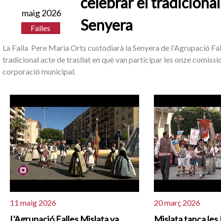
celebrar el tradicional
maig 2026
Senyera
Falles
La Falla Pere Maria Orts custodiarà la Senyera de l'Agrupació Fa
tradicional acte de trasllat en què van participar les onze comission
corporació municipal.
11 maig 2026
20 març 2026
L'Agrupació Falles Mislata va
Mislata tanca les