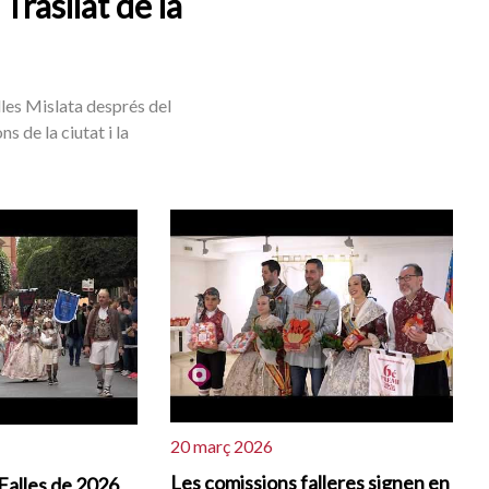
 Trasllat de la
lles Mislata després del
s de la ciutat i la
20 març 2026
Les comissions falleres signen en
 Falles de 2026