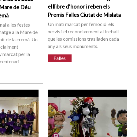
el llibre d’honor i reben els
a Mare de Déu
Premis Falles Ciutat de Mislata
remà
Un matí marcat per l’emoció, els
nal a les festes
nervis i el reconeixement al treball
natge a la Mare de
que les comissions traslladen cada
 nit de la cremà. Un
any als seus monuments.
cialment
ny marcat per la
Falles
entenari.