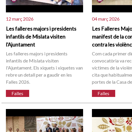
12 març 2026
04 març 2026
Les falleres majors i presidents
Les Falleres Major
infantils de Mislata visiten
manifest de la co
l'Ajuntament
contra les violèn
Les falleres majors i presidents
Com cada primer dim
infantils de Mislata visiten
convocatòria va rec
l'Ajuntament. Els xiquets i xiquetes van
víctimes de la violè
rebre un detall per a gaudir en les
cita que habitualment
Falles 2026.
portes de la Casa de
Falles
Falles