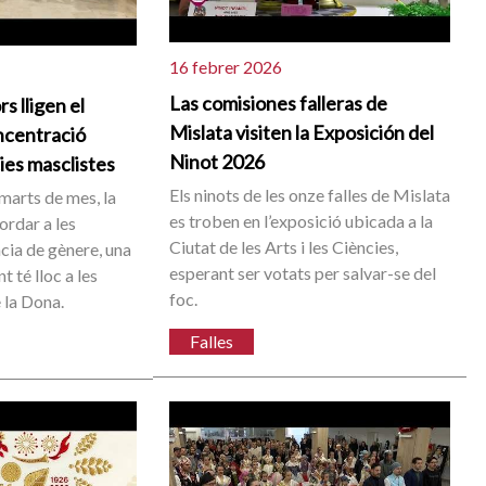
16 febrer 2026
Las comisiones falleras de
s lligen el
Mislata visiten la Exposición del
ncentració
Ninot 2026
cies masclistes
Els ninots de les onze falles de Mislata
arts de mes, la
es troben en l’exposició ubicada a la
ordar a les
Ciutat de les Arts i les Ciències,
ncia de gènere, una
esperant ser votats per salvar-se del
 té lloc a les
foc.
 la Dona.
Falles