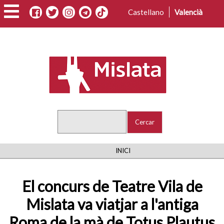
Vés
Castellano
Valencià
al
contingut
Cercar
FIL
INICI
D'ARIADNA
El concurs de Teatre Vila de
Mislata va viatjar a l'antiga
Roma de la mà de Totus Plautus