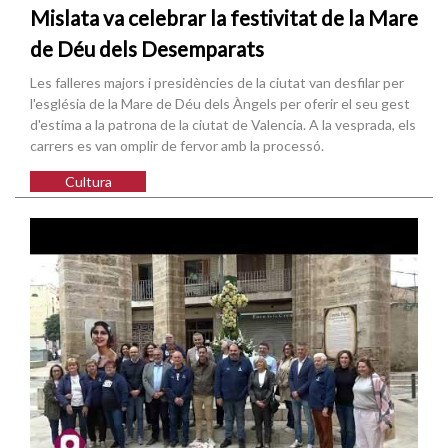
Mislata va celebrar la festivitat de la Mare
de Déu dels Desemparats
Les falleres majors i presidències de la ciutat van desfilar per
l'església de la Mare de Déu dels Àngels per oferir el seu gest
d'estima a la patrona de la ciutat de Valencia. A la vesprada, els
carrers es van omplir de fervor amb la processó.
Cultura