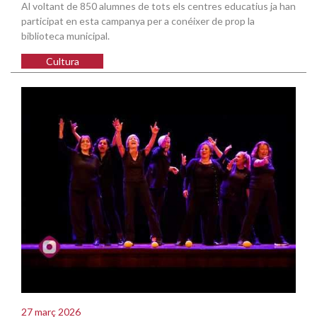
Al voltant de 850 alumnes de tots els centres educatius ja han
participat en esta campanya per a conéixer de prop la
biblioteca municipal.
Cultura
27 març 2026