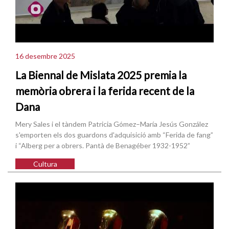
16 desembre 2025
La Biennal de Mislata 2025 premia la
memòria obrera i la ferida recent de la
Dana
Mery Sales i el tàndem Patricia Gómez–María Jesús González
s'emporten els dos guardons d'adquisició amb “Ferida de fang”
i “Alberg per a obrers. Pantà de Benagéber 1932-1952”
Cultura