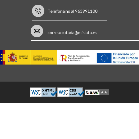
Telefona'ns al 963991100
correuciutada@mislata.es