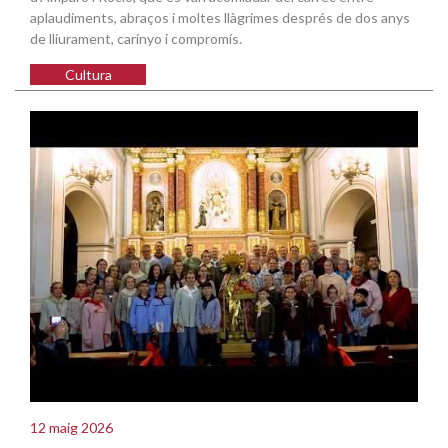
aplaudiments, abraços i moltes llàgrimes després de dos anys
de lliurament, carinyo i compromís.
Cultura
12 maig 2026