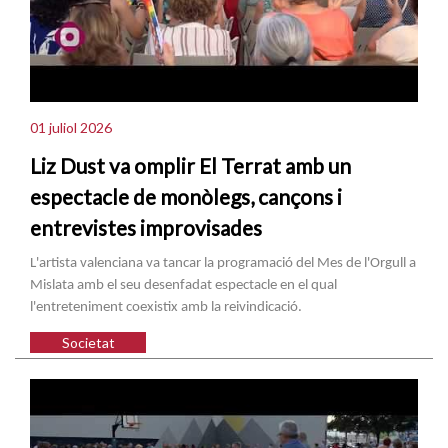
01 juliol 2026
Liz Dust va omplir El Terrat amb un
espectacle de monòlegs, cançons i
entrevistes improvisades
L'artista valenciana va tancar la programació del Mes de l'Orgull a
Mislata amb el seu desenfadat espectacle en el qual
l'entreteniment coexistix amb la reivindicació.
Societat