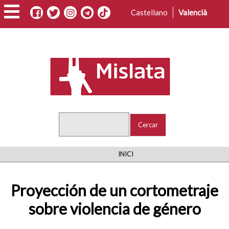
Vés
Castellano
Valencià
al
contingut
Cercar
FIL
INICI
D'ARIADNA
Proyección de un cortometraje
sobre violencia de género