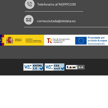
Telefona'ns al 963991100
correuciutada@mislata.es